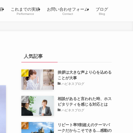
容
これまでの実績
お問い合わせフォーム
ブログ
Performance
Contact
Blog
人気記事
挨拶は大きな声より心を込める
ことが大事
ハピネスブログ
相談があると言われた時、ホス
ピタリティを感じる対応とは
ハピネスブログ
リピート率9割超えのテーマパ
ークだからこそできる…感動の