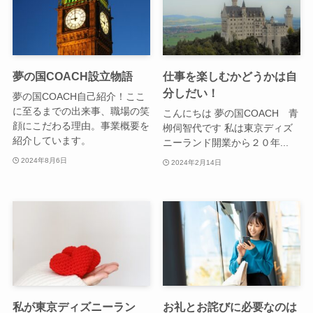
夢の国COACH設立物語
仕事を楽しむかどうかは自
分しだい！
夢の国COACH自己紹介！ここ
に至るまでの出来事、職場の笑
こんにちは 夢の国COACH 青
顔にこだわる理由。事業概要を
栁伺智代です 私は東京ディズ
紹介しています。
ニーランド開業から２０年...
2024年8月6日
2024年2月14日
私が東京ディズニーラン
お礼とお詫びに必要なのは