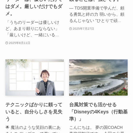
はダメ。厳しいだけでもダ
― TDS開業準備で学んだ、頼
メ。
る勇気と絆の力 弱いから、頼
るんじゃない “ひとりで頑...
「うちのリーダーは優しいけ
ど、あまり頼りにならない」
2025年7月27日
「厳しいけど、一緒にいる...
2025年8月11日
テクニックばかりに頼って
台風対策でも活かせる
いると、自分らしさを見失
「Disneyの4Keys（行動基
う
準）」
🌟 魔法のような笑顔の裏にあ
こんにちは。 夢の国COACH