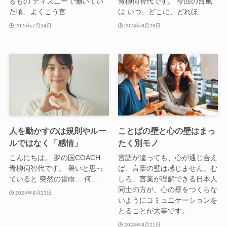
るもの ディズニーで働いてい
青柳伺智代です。 今回の台風
た頃、よくこう言...
は いつ、どこに、どれほ...
2025年7月24日
2024年8月28日
人を動かすのは規則やルー
ことばの壁と心の壁はまっ
ルではなく「感情」
たく別モノ
こんにちは。 夢の国COACH
言語が違っても、心が通じ合え
青柳伺智代です。 暑いと思っ
ば、言葉の壁は感じません。む
ていると 突然の雷雨… 何...
しろ、言葉が理解できる日本人
同士の方が、心の壁をつくらな
2024年8月23日
いようにコミュニケーションを
とることが大事です。
2024年8月21日