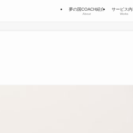
夢の国COACH紹介
サービス内
About
Works