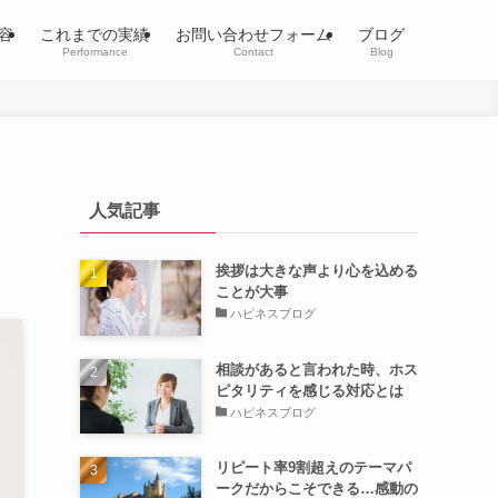
容
これまでの実績
お問い合わせフォーム
ブログ
Performance
Contact
Blog
人気記事
挨拶は大きな声より心を込める
ことが大事
ハピネスブログ
相談があると言われた時、ホス
ピタリティを感じる対応とは
ハピネスブログ
リピート率9割超えのテーマパ
ークだからこそできる…感動の