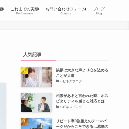
容
これまでの実績
お問い合わせフォーム
ブログ
Performance
Contact
Blog
人気記事
挨拶は大きな声より心を込める
ことが大事
ハピネスブログ
相談があると言われた時、ホス
ピタリティを感じる対応とは
ハピネスブログ
リピート率9割超えのテーマパ
ークだからこそできる…感動の